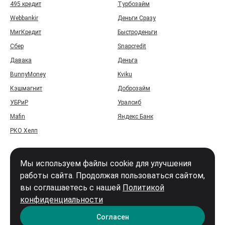
495 кредит
Турбозайм
Webbankir
Деньги Сразу
МигКредит
Быстроденьги
Сбер
Snapcredit
Давака
Деньга
BunnyMoney
Kviku
Кэшмагнит
Доброзайм
УБРиР
Уралсиб
Mafin
Яндекс Банк
РКО Хелп
Мы используем файлы cookie для улучшения
работы сайта. Продолжая пользоваться сайтом,
вы соглашаетесь с нашей
Политикой
Войти
конфиденциальности
Карта сайта
Согласен