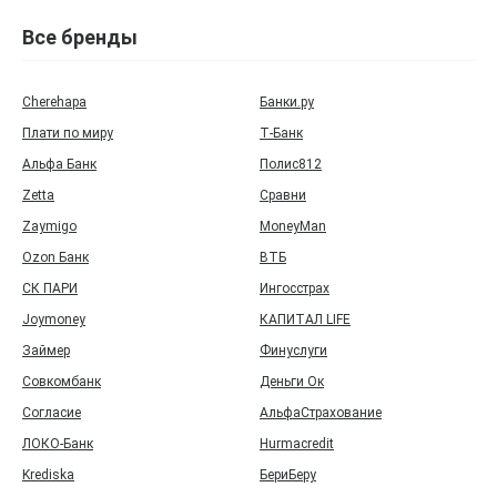
Все бренды
Cherehapa
Банки.ру
Плати по миру
Т‑Банк
Альфа Банк
Полис812
Zetta
Сравни
Zaymigo
MoneyMan
Ozon Банк
ВТБ
СК ПАРИ
Ингосстрах
Joymoney
КАПИТАЛ LIFE
Займер
Финуслуги
Совкомбанк
Деньги Ок
Согласие
АльфаСтрахование
ЛОКО-Банк
Hurmacredit
Krediska
БериБеру