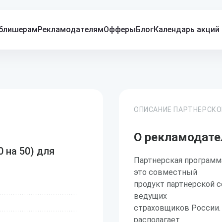
блишерам
Рекламодателям
Офферы
Блог
Календарь акций
ОПИСАНИЕ ПАРТНЕРСК
О рекламодате
на 50) для
Партнерская программ
это совместный
продукт партнерской се
ведущих
страховщиков России. 
располагает