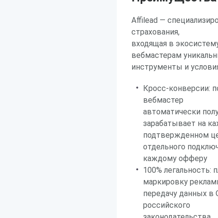
Affilead — специализи
страхования,
входящая в экосистем
вебмастерам уникаль
инструменты и условия
Кросс-конверсии: п
вебмастер
автоматически полу
зарабатывает на к
подтвержденном це
отдельного подключ
каждому офферу
100% легальность:
маркировку реклам
передачу данных в
российского
законодательства