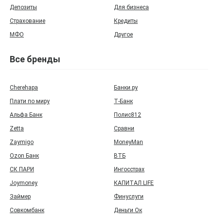
Депозиты
Для бизнеса
Страхование
Кредиты
МФО
Другое
Все бренды
Cherehapa
Банки.ру
Плати по миру
Т‑Банк
Альфа Банк
Полис812
Zetta
Сравни
Zaymigo
MoneyMan
Ozon Банк
ВТБ
СК ПАРИ
Ингосстрах
Joymoney
КАПИТАЛ LIFE
Займер
Финуслуги
Совкомбанк
Деньги Ок