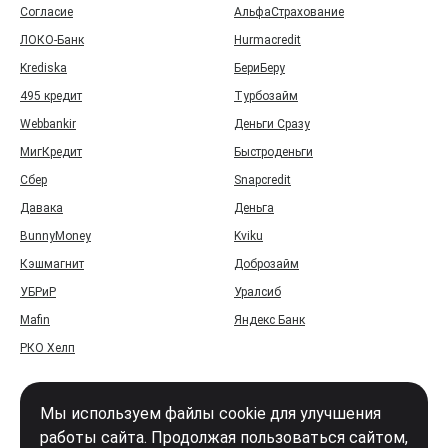
Согласие
АльфаСтрахование
ЛОКО-Банк
Hurmacredit
Krediska
БериБеру
495 кредит
Турбозайм
Webbankir
Деньги Сразу
МигКредит
Быстроденьги
Сбер
Snapcredit
Давака
Деньга
BunnyMoney
Kviku
Кэшмагнит
Доброзайм
УБРиР
Уралсиб
Mafin
Яндекс Банк
РКО Хелп
Мы используем файлы cookie для улучшения
работы сайта. Продолжая пользоваться сайтом,