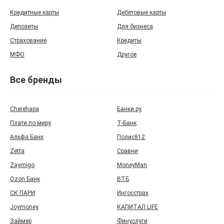
Кредитные карты
Дебетовые карты
Депозиты
Для бизнеса
Страхование
Кредиты
МФО
Другое
Все бренды
Cherehapa
Банки.ру
Плати по миру
Т‑Банк
Альфа Банк
Полис812
Zetta
Сравни
Zaymigo
MoneyMan
Ozon Банк
ВТБ
СК ПАРИ
Ингосстрах
Joymoney
КАПИТАЛ LIFE
Займер
Финуслуги