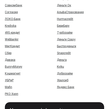
Совкомбанк
Деньги Ок
Согласие
АльфаСтрахование
ЛОКО-Банк
Hurmacredit
Krediska
БериБеру
495 кредит
Турбозайм
Webbankir
Деньги Сразу
МигКредит
Быстроденьги
Сбер
Snapcredit
Давака
Деньга
BunnyMoney
Kviku
Кэшмагнит
Доброзайм
УБРиР
Уралсиб
Mafin
Яндекс Банк
РКО Хелп