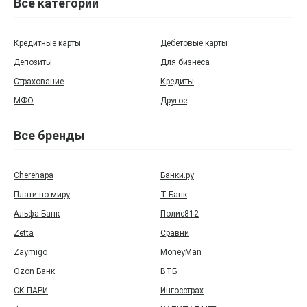
Все категории
Кредитные карты
Дебетовые карты
Депозиты
Для бизнеса
Страхование
Кредиты
МФО
Другое
Все бренды
Cherehapa
Банки.ру
Плати по миру
Т‑Банк
Альфа Банк
Полис812
Zetta
Сравни
Zaymigo
MoneyMan
Ozon Банк
ВТБ
СК ПАРИ
Ингосстрах