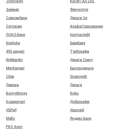
Joymoney
КАПИТАЛ LIFE
Займер
Финуслуги
Совкомбанк
Деньги Ок
Согласие
АльфаСтрахование
ЛОКО-Банк
Hurmacredit
Krediska
БериБеру
495 кредит
Турбозайм
Webbankir
Деньги Сразу
МигКредит
Быстроденьги
Сбер
Snapcredit
Давака
Деньга
BunnyMoney
Kviku
Кэшмагнит
Доброзайм
УБРиР
Уралсиб
Mafin
Яндекс Банк
РКО Хелп