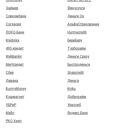
Joymoney
КАПИТАЛ LIFE
Займер
Финуслуги
Совкомбанк
Деньги Ок
Согласие
АльфаСтрахование
ЛОКО-Банк
Hurmacredit
Krediska
БериБеру
495 кредит
Турбозайм
Webbankir
Деньги Сразу
МигКредит
Быстроденьги
Сбер
Snapcredit
Давака
Деньга
BunnyMoney
Kviku
Кэшмагнит
Доброзайм
УБРиР
Уралсиб
Mafin
Яндекс Банк
РКО Хелп