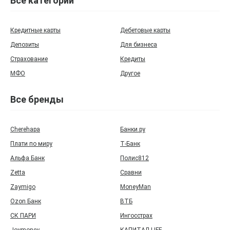
Все категории
Кредитные карты
Дебетовые карты
Депозиты
Для бизнеса
Страхование
Кредиты
МФО
Другое
Все бренды
Cherehapa
Банки.ру
Плати по миру
Т‑Банк
Альфа Банк
Полис812
Zetta
Сравни
Zaymigo
MoneyMan
Ozon Банк
ВТБ
СК ПАРИ
Ингосстрах