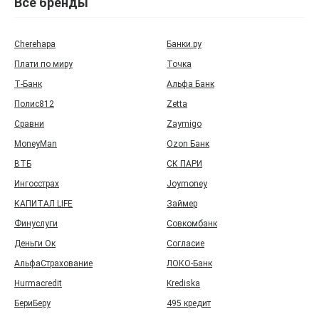
Все бренды
Cherehapa
Банки.ру
Плати по миру
Точка
Т‑Банк
Альфа Банк
Полис812
Zetta
Сравни
Zaymigo
MoneyMan
Ozon Банк
ВТБ
СК ПАРИ
Ингосстрах
Joymoney
КАПИТАЛ LIFE
Займер
Финуслуги
Совкомбанк
Деньги Ок
Согласие
АльфаСтрахование
ЛОКО-Банк
Hurmacredit
Krediska
БериБеру
495 кредит