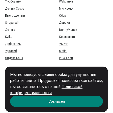
Турбозайм
Webbankir
Деньги Сразу
МигКредит
Быстроденьги
Сбер
Snapcredit
Давака
Деньга
BunnyMoney
Kviku
Кэшмагнит
Доброзайм
УБРиР
Уралсиб
Mafin
Яндекс Банк
РКО Хелп
Мы используем файлы cookie для улучшения
работы сайта. Продолжая пользоваться сайтом,
вы соглашаетесь с нашей
Политикой
Войти
конфиденциальности
Карта сайта
Согласен