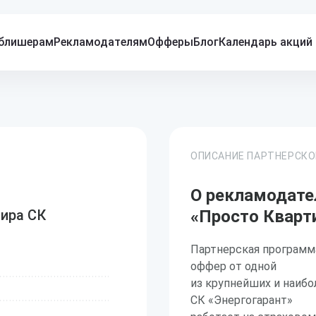
блишерам
Рекламодателям
Офферы
Блог
Календарь акций
ОПИСАНИЕ ПАРТНЕРСК
О рекламодател
ира СК
«Просто Кварт
Партнерская программа
оффер от одной
из крупнейших и наиб
СК «Энергогарант»