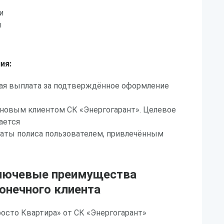
и
ы
ия:
ая выплата за подтверждённое оформление
 новым клиентом СК «Энергогарант». Целевое
ается
латы полиса пользователем, привлечённым
лючевые преимущества
онечного клиента
осто Квартира» от СК «Энергогарант»