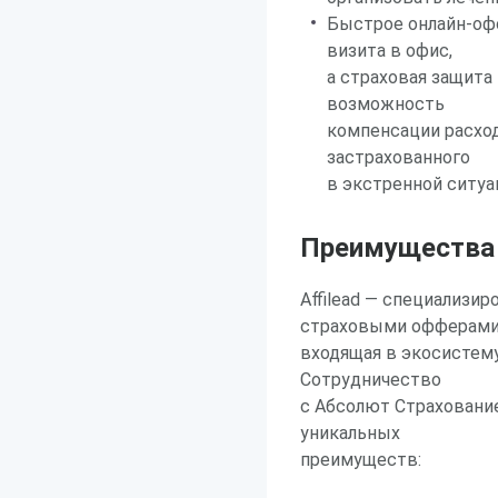
Быстрое онлайн-оф
визита в офис,
а страховая защит
возможность
компенсации расход
застрахованного
в экстренной ситуа
Преимущества р
Affilead — специализи
страховыми офферами
входящая в экосистему
Сотрудничество
с Абсолют Страхование
уникальных
преимуществ: