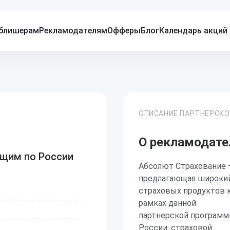
блишерам
Рекламодателям
Офферы
Блог
Календарь акций
ОПИСАНИЕ ПАРТНЕРСК
О рекламодате
щим по России
Абсолют Страхование —
предлагающая широки
страховых продуктов ка
рамках данной
партнерской программ
России: страховой