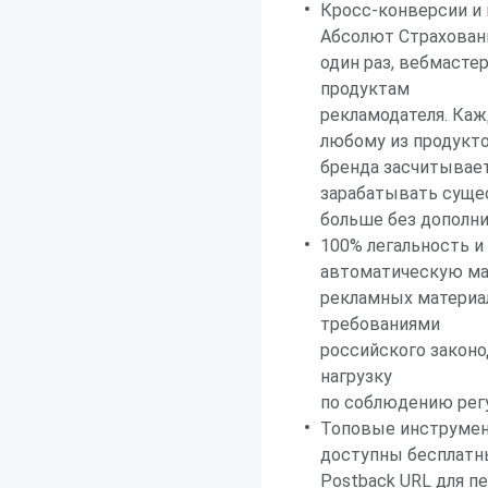
Кросс-конверсии и
Абсолют Страхован
один раз, вебмасте
продуктам
рекламодателя. Ка
любому из продукт
бренда засчитывает
зарабатывать суще
больше без дополни
100% легальность и
автоматическую м
рекламных материал
требованиями
российского законо
нагрузку
по соблюдению рег
Топовые инструмен
доступны бесплатн
Postback URL для п