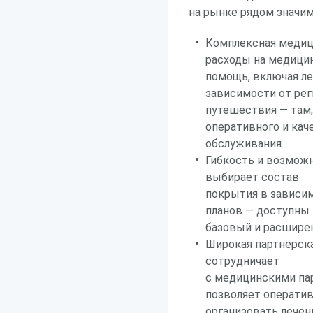
на рынке рядом значи
Комплексная медици
расходы на медици
помощь, включая ле
зависимости от рег
путешествия — там,
оперативного и кач
обслуживания.
Гибкость и возможн
выбирает состав
покрытия в зависим
планов — доступны
базовый и расшире
Широкая партнёрска
сотрудничает
с медицинскими пар
позволяет операти
организовать лечен