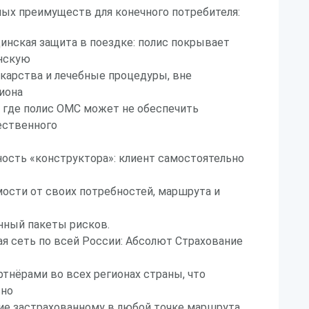
мых преимуществ для конечного потребителя:
нская защита в поездке: полис покрывает
нскую
карства и лечебные процедуры, вне
иона
 где полис ОМС может не обеспечить
ественного
ость «конструктора»: клиент самостоятельно
ости от своих потребностей, маршрута и
нный пакеты рисков.
я сеть по всей России: Абсолют Страхование
тнёрами во всех регионах страны, что
вно
ие застрахованному в любой точке маршрута.