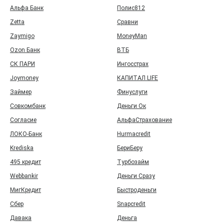
Альфа Банк
Полис812
Zetta
Сравни
Zaymigo
MoneyMan
Ozon Банк
ВТБ
СК ПАРИ
Ингосстрах
Joymoney
КАПИТАЛ LIFE
Займер
Финуслуги
Совкомбанк
Деньги Ок
Согласие
АльфаСтрахование
ЛОКО-Банк
Hurmacredit
Krediska
БериБеру
495 кредит
Турбозайм
Webbankir
Деньги Сразу
МигКредит
Быстроденьги
Сбер
Snapcredit
Давака
Деньга