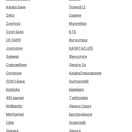
Альфа Банк
Полис812
Zetta
Сравни
Zaymigo
MoneyMan
Ozon Банк
ВТБ
СК ПАРИ
Ингосстрах
Joymoney
КАПИТАЛ LIFE
Займер
Финуслуги
Совкомбанк
Деньги Ок
Согласие
АльфаСтрахование
ЛОКО-Банк
Hurmacredit
Krediska
БериБеру
495 кредит
Турбозайм
Webbankir
Деньги Сразу
МигКредит
Быстроденьги
Сбер
Snapcredit
Давака
Деньга