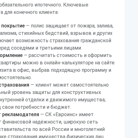
я обязательного ипотечного. Ключевые
 для конечного клиента:
 покрытие
— полис защищает от пожара, залива,
дализма, стихийных бедствий, взрывов и других
ключает возможность страхования гражданской
еред соседями и третьими лицами.
формление
— рассчитать стоимость и оформить
квартиры можно в онлайн-калькуляторе на сайте
изита в офис, выбрав подходящую программу и
мостоятельно.
страхования
— клиент может самостоятельно
ьный уровень защиты для конструктивных
внутренней отделки и движимого имущества,
д свои потребности и бюджет.
т рекламодателя
— СК «Евроинс» имеет
г финансовой надёжности, широкую сеть
тавительств по всей России и многолетний
ке страхования имущества физических лиц.