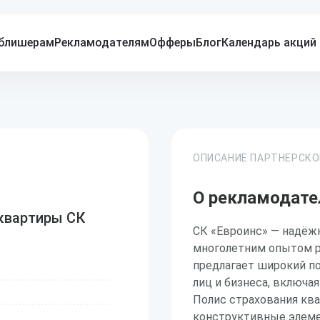
блишерам
Рекламодателям
Офферы
Блог
Календарь акций
ОПИСАНИЕ ПАРТНЕРСК
О рекламодате
квартиры СК
СК «Евроинс» — надёжн
многолетним опытом р
предлагает широкий п
лиц и бизнеса, включа
Полис страхования кв
конструктивные элеме