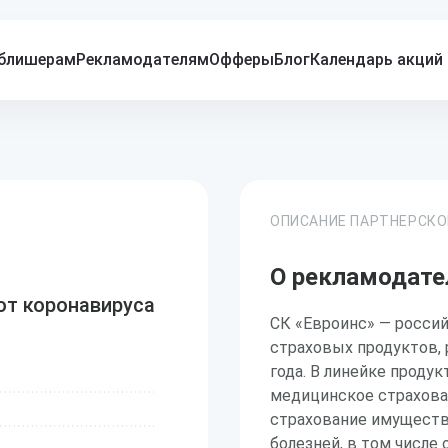
блишерам
Рекламодателям
Офферы
Блог
Календарь акций
ОПИСАНИЕ ПАРТНЕРСК
О рекламодате
от коронавируса
СК «Евроинс» — росси
страховых продуктов,
года. В линейке проду
медицинское страхова
страхование имущества
болезней, в том числе