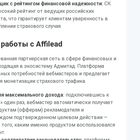
ик с рейтингом финансовой надежности:
СК
ысокий рейтинг от ведущих российских
тв, что гарантирует клиентам уверенность в
плении страхового случая.
аботы с Affilead
рованная партнерская сеть в сфере финансовых и
ходящая в экосистему Адмитад. Платформа
ьных потребностей вебмастеров и предлагает
я монетизации страхового трафика.
ля максимального дохода:
подключившись к
» один раз, вебмастер автоматически получает
дуктам (офферам) рекламодателя и
аждом подтвержденном целевом действии —
 того, каким именно продуктом воспользовался
т.
 соответствие законодательству:
платформа