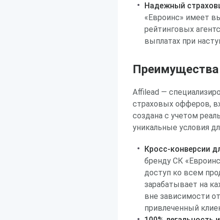
Надежный страховщ
«Евроинс» имеет в
рейтинговых агентс
выплатах при насту
Преимущества р
Affilead — специализи
страховых офферов, в
создана с учетом реал
уникальные условия дл
Кросс-конверсии д
бренду СК «Евроинс
доступ ко всем про
зарабатывает на к
вне зависимости от
привлеченный клиен
100% легальность и