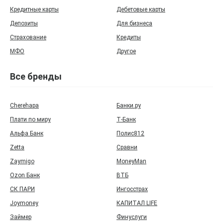
Кредитные карты
Дебетовые карты
Депозиты
Для бизнеса
Страхование
Кредиты
МФО
Другое
Все бренды
Cherehapa
Банки.ру
Плати по миру
Т‑Банк
Альфа Банк
Полис812
Zetta
Сравни
Zaymigo
MoneyMan
Ozon Банк
ВТБ
СК ПАРИ
Ингосстрах
Joymoney
КАПИТАЛ LIFE
Займер
Финуслуги