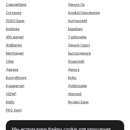
Совкомбанк
Деньги Ок
Согласие
АльфаСтрахование
ЛОКО-Банк
Hurmacredit
Krediska
БериБеру
495 кредит
Турбозайм
Webbankir
Деньги Сразу
МигКредит
Быстроденьги
Сбер
Snapcredit
Давака
Деньга
BunnyMoney
Kviku
Кэшмагнит
Доброзайм
УБРиР
Уралсиб
Mafin
Яндекс Банк
РКО Хелп
Мы используем файлы cookie для улучшения