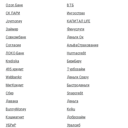
Ozon Банк
ВТБ
СК ПАРИ
Ингосстрах
Joymoney
КАПИТАЛ LIFE
Займер
Финуслуги
Совкомбанк
Деньги Ок
Согласие
АльфаСтрахование
ЛОКО-Банк
Hurmacredit
Krediska
БериБеру
495 кредит
Турбозайм
Webbankir
Деньги Сразу
МигКредит
Быстроденьги
Сбер
Snapcredit
Давака
Деньга
BunnyMoney
Kviku
Кэшмагнит
Доброзайм
УБРиР
Уралсиб