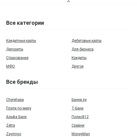
Все категории
Кредитные карты
Дебетовые карты
Депозиты
Для бизнеса
Страхование
Кредиты
МФО
Другое
Все бренды
Cherehapa
Банки.ру
Плати по миру
Т‑Банк
Альфа Банк
Полис812
Zetta
Сравни
Zaymigo
MoneyMan