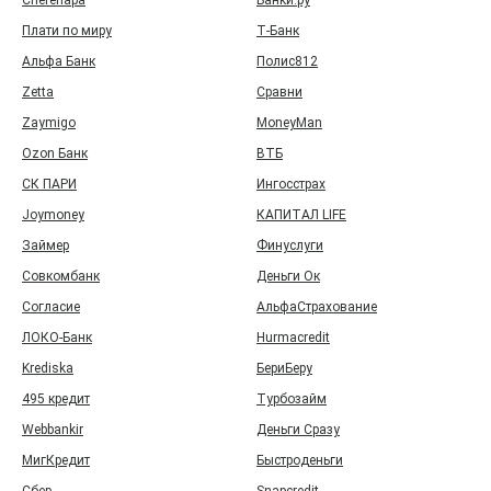
Cherehapa
Банки.ру
Плати по миру
Т‑Банк
Альфа Банк
Полис812
Zetta
Сравни
Zaymigo
MoneyMan
Ozon Банк
ВТБ
СК ПАРИ
Ингосстрах
Joymoney
КАПИТАЛ LIFE
Займер
Финуслуги
Совкомбанк
Деньги Ок
Согласие
АльфаСтрахование
ЛОКО-Банк
Hurmacredit
Krediska
БериБеру
495 кредит
Турбозайм
Webbankir
Деньги Сразу
МигКредит
Быстроденьги