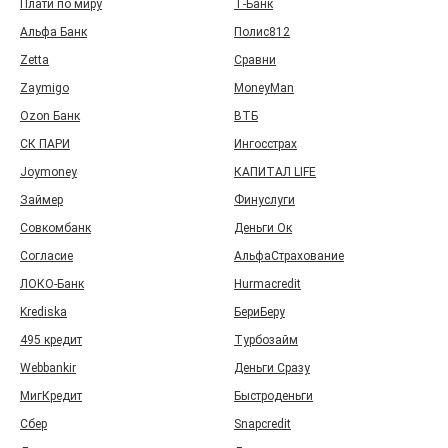
Плати по миру
Т‑Банк
Альфа Банк
Полис812
Zetta
Сравни
Zaymigo
MoneyMan
Ozon Банк
ВТБ
СК ПАРИ
Ингосстрах
Joymoney
КАПИТАЛ LIFE
Займер
Финуслуги
Совкомбанк
Деньги Ок
Согласие
АльфаСтрахование
ЛОКО-Банк
Hurmacredit
Krediska
БериБеру
495 кредит
Турбозайм
Webbankir
Деньги Сразу
МигКредит
Быстроденьги
Сбер
Snapcredit