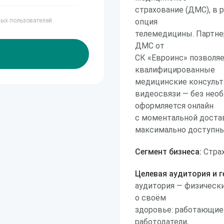
страхование (ДМС), в 
ных пользователей
опция
телемедицины. Партне
ДМС от
СК «Евроинс» позволя
квалифицированные
медицинские консульта
видеосвязи — без необ
оформляется онлайн
с моментальной достав
максимально доступны
Сегмент бизнеса:
Страх
Целевая аудитория и г
аудитория — физические
о своём
здоровье: работающие 
работодатели,