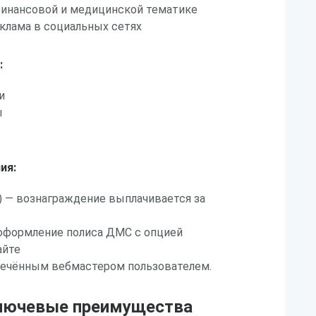
финансовой и медицинской тематике
клама в социальных сетях
:
и
ы
ия:
n) — вознаграждение выплачивается за
 оформление полиса ДМС с опцией
айте
лечённым вебмастером пользователем.
лючевые преимущества