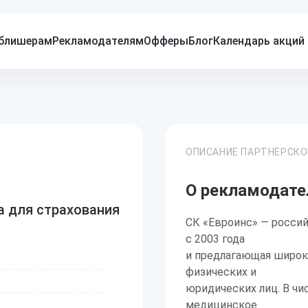
блишерам
Рекламодателям
Офферы
Блог
Календарь акций
ОПИСАНИЕ ПАРТНЕРСК
О рекламодате
 для страхования
СК «Евроинс» — россий
с 2003 года
и предлагающая широк
физических и
юридических лиц. В ч
медицинское