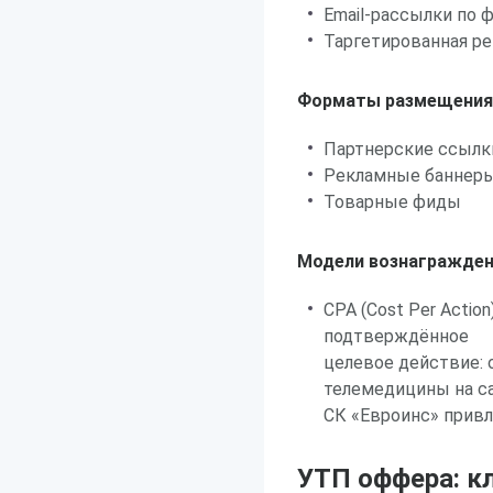
Email-рассылки по 
Таргетированная ре
Форматы размещения
Партнерские ссылк
Рекламные баннер
Товарные фиды
Модели вознагражден
CPA (Cost Per Actio
подтверждённое
целевое действие:
телемедицины на с
СК «Евроинс» прив
УТП оффера: к