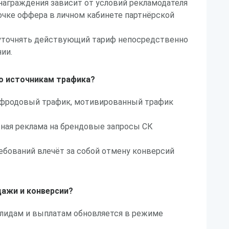
награждения зависит от условий рекламодателя
очке оффера в личном кабинете партнёрской
м уточнять действующий тариф непосредственно
ии.
по источникам трафика?
 фродовый трафик, мотивированный трафик
тная реклама на брендовые запросы СК
ебований влечёт за собой отмену конверсий
дажи и конверсии?
 лидам и выплатам обновляется в режиме