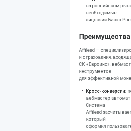
на российском рынк
необходимые
лицензии Банка Рос
Преимущества р
Affilead — специализи
и страхования, входя
СК «Евроинс», вебмаст
инструментов
для эффективной моне
Кросс-конверсии:
п
вебмастер автомати
Система
Affilead засчитыва
который
оформил пользовате