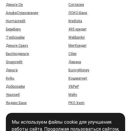
Деньги Ок
Согласие
АльфаСтрахование
ЛОКО-Банк
Hurmacredit
Krediska
БериБеру
495 кредит
Турбозайм
Webbankir
Деньги Сразу
МигКредит
Быстроденьги
Сбер
Snapcredit
Давака
Деньга
BunnyMoney
Kviku
Кэшмагнит
Доброзайм
УБРиР
Уралсиб
Mafin
Яндекс Банк
РКО Хелп
Мы используем файлы cookie для улучшения
работы сайта. Продолжая пользоваться сайтом,