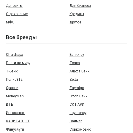
Депозиты
Для бизнеса
Страхование
Кредиты
МФО
Другое
Все бренды
Cherehapa
Банки.ру
Плати по миру
Точка
Т‑Банк
Альфа Банк
Полис812
Zetta
Сравни
Zaymigo
MoneyMan
Ozon Банк
ВТБ
СК ПАРИ
Ингосстрах
Joymoney
КАПИТАЛ LIFE
Займер
Финуслуги
Совкомбанк