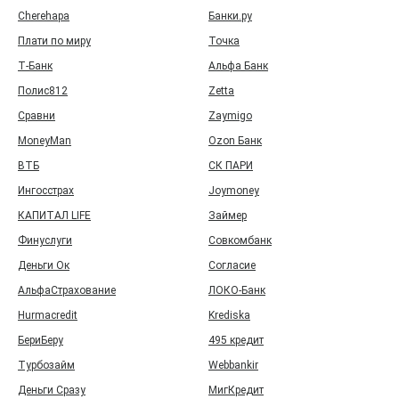
Cherehapa
Банки.ру
Плати по миру
Точка
Т‑Банк
Альфа Банк
Полис812
Zetta
Сравни
Zaymigo
MoneyMan
Ozon Банк
ВТБ
СК ПАРИ
Ингосстрах
Joymoney
КАПИТАЛ LIFE
Займер
Финуслуги
Совкомбанк
Деньги Ок
Согласие
АльфаСтрахование
ЛОКО-Банк
Hurmacredit
Krediska
БериБеру
495 кредит
Турбозайм
Webbankir
Деньги Сразу
МигКредит