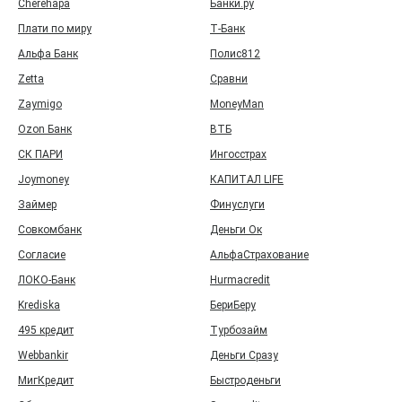
Cherehapa
Банки.ру
Плати по миру
Т‑Банк
Альфа Банк
Полис812
Zetta
Сравни
Zaymigo
MoneyMan
Ozon Банк
ВТБ
СК ПАРИ
Ингосстрах
Joymoney
КАПИТАЛ LIFE
Займер
Финуслуги
Совкомбанк
Деньги Ок
Согласие
АльфаСтрахование
ЛОКО-Банк
Hurmacredit
Krediska
БериБеру
495 кредит
Турбозайм
Webbankir
Деньги Сразу
МигКредит
Быстроденьги