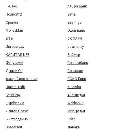
Т‑Банк
Альфа Банк
Полис812
Zetta
Сравни
Zaymigo
MoneyMan
Ozon Банк
ВТБ
СК ПАРИ
Ингосстрах
Joymoney
КАПИТАЛ LIFE
Займер
Финуслуги
Совкомбанк
Деньги Ок
Согласие
АльфаСтрахование
ЛОКО-Банк
Hurmacredit
Krediska
БериБеру
495 кредит
Турбозайм
Webbankir
Деньги Сразу
МигКредит
Быстроденьги
Сбер
Snapcredit
Давака