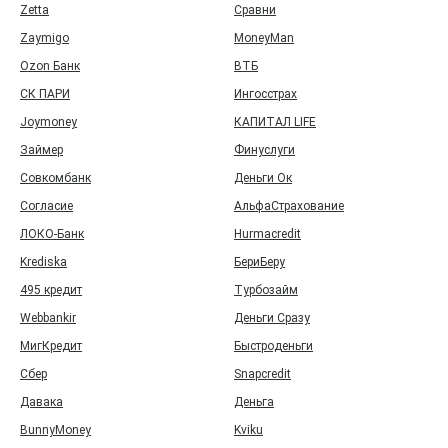
Zetta
Сравни
Zaymigo
MoneyMan
Ozon Банк
ВТБ
СК ПАРИ
Ингосстрах
Joymoney
КАПИТАЛ LIFE
Займер
Финуслуги
Совкомбанк
Деньги Ок
Согласие
АльфаСтрахование
ЛОКО-Банк
Hurmacredit
Krediska
БериБеру
495 кредит
Турбозайм
Webbankir
Деньги Сразу
МигКредит
Быстроденьги
Сбер
Snapcredit
Давака
Деньга
BunnyMoney
Kviku