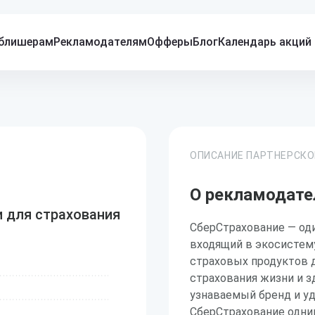
блишерам
Рекламодателям
Офферы
Блог
Календарь акций
ОПИСАНИЕ ПАРТНЕРСК
О рекламодате
и для страхования
СберСтрахование — од
входящий в экосистем
страховых продуктов 
страхования жизни и з
узнаваемый бренд и у
СберСтрахование одни