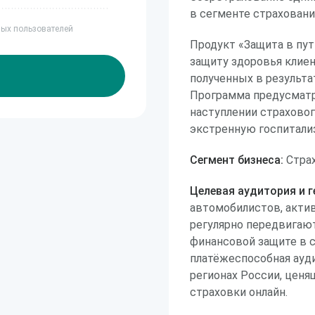
в сегменте страховани
ных пользователей
Продукт «Защита в пут
защиту здоровья клиен
полученных в результ
Программа предусмат
наступлении страховог
экстренную госпитали
Сегмент бизнеса:
Стра
Целевая аудитория и г
автомобилистов, акти
регулярно передвигают
финансовой защите в с
платёжеспособная ауди
регионах России, цен
страховки онлайн.