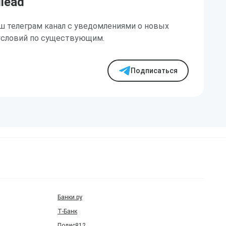
ilead
ш телеграм канал с уведомлениями о новых
условий по существующим.
Подписаться
Банки.ру
Т‑Банк
Полис812