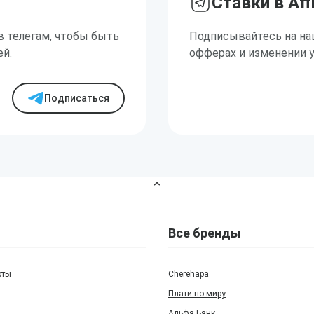
Ставки в Aff
в телегам, чтобы быть
Подписывайтесь на на
ей.
офферах и изменении 
Подписаться
Все бренды
рты
Cherehapa
Плати по миру
Альфа Банк