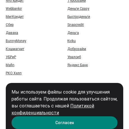
495 кредит
Турбозайм
Webbankir
Деньги Сразу
МигКредит
Быстроденьги
Сбер
Snapcredit
Давака
Деньга
BunnyMoney
Kviku
Кэшмагнит
Доброзайм
УБРиР
Уралсиб
Mafin
Яндекс Банк
РКО Хелп
Мы используем файлы cookie для улучшения
работы сайта. Продолжая пользоваться сайтом,
вы соглашаетесь с нашей
Политикой
Войти
конфиденциальности
Карта сайта
Согласен