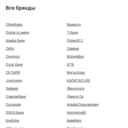
Все бренды
Cherehapa
Банки.ру
Плати по миру
Т‑Банк
Альфа Банк
Полис812
Zetta
Сравни
Zaymigo
MoneyMan
Ozon Банк
ВТБ
СК ПАРИ
Ингосстрах
Joymoney
КАПИТАЛ LIFE
Займер
Финуслуги
Совкомбанк
Деньги Ок
Согласие
АльфаСтрахование
ЛОКО-Банк
Hurmacredit
Krediska
БериБеру