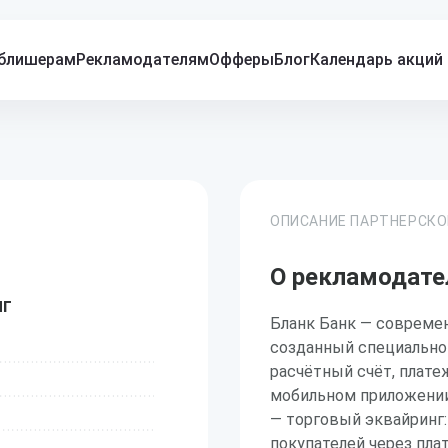
блишерам
Рекламодателям
Офферы
Блог
Календарь акций
ОПИСАНИЕ ПАРТНЕРСК
О рекламодате
нг
Бланк Банк — совреме
созданный специально 
расчётный счёт, плате
мобильном приложении.
— торговый эквайринг:
покупателей через пла