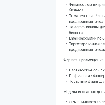
Финансовые витрин
бизнеса
Тематические блоги
предпринимательств
Telegram-каналы дл
бизнеса
Email-рассылки по 
Таргетированная ре
предпринимательс
Форматы размещения:
Партнёрские ссылк
Графические банне
Товарные фиды для
Модели вознаграждени
CPA — выплата за 