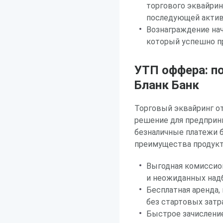
торгового эквайрин
последующей актива
Вознаграждение нач
который успешно п
УТП оффера: п
Бланк Банк
Торговый эквайринг от
решение для предприн
безналичные платежи 
преимущества продукта
Выгодная комиссион
и неожиданных над
Бесплатная аренда,
без стартовых затр
Быстрое зачисление