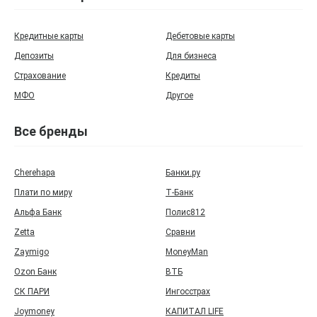
Кредитные карты
Дебетовые карты
Депозиты
Для бизнеса
Страхование
Кредиты
МФО
Другое
Все бренды
Cherehapa
Банки.ру
Плати по миру
Т‑Банк
Альфа Банк
Полис812
Zetta
Сравни
Zaymigo
MoneyMan
Ozon Банк
ВТБ
СК ПАРИ
Ингосстрах
Joymoney
КАПИТАЛ LIFE