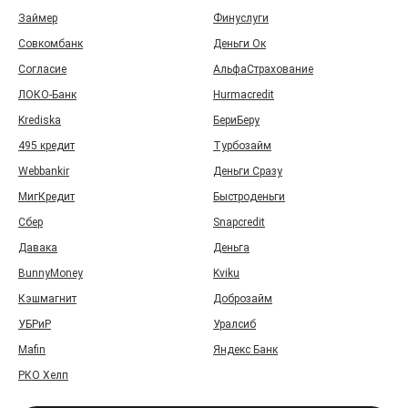
Займер
Финуслуги
Совкомбанк
Деньги Ок
Согласие
АльфаСтрахование
ЛОКО-Банк
Hurmacredit
Krediska
БериБеру
495 кредит
Турбозайм
Webbankir
Деньги Сразу
МигКредит
Быстроденьги
Сбер
Snapcredit
Давака
Деньга
BunnyMoney
Kviku
Кэшмагнит
Доброзайм
УБРиР
Уралсиб
Mafin
Яндекс Банк
РКО Хелп