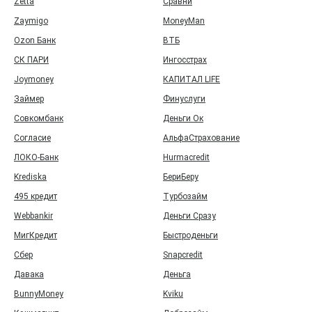
Zetta
Сравни
Zaymigo
MoneyMan
Ozon Банк
ВТБ
СК ПАРИ
Ингосстрах
Joymoney
КАПИТАЛ LIFE
Займер
Финуслуги
Совкомбанк
Деньги Ок
Согласие
АльфаСтрахование
ЛОКО-Банк
Hurmacredit
Krediska
БериБеру
495 кредит
Турбозайм
Webbankir
Деньги Сразу
МигКредит
Быстроденьги
Сбер
Snapcredit
Давака
Деньга
BunnyMoney
Kviku