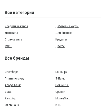
Все категории
Кредитные карты
Дебетовые карты
Депозиты
Для бизнеса
Страхование
Кредиты
МФО
Другое
Все бренды
Cherehapa
Банки.ру
Плати по миру
Т‑Банк
Альфа Банк
Полис812
Zetta
Сравни
Zaymigo
MoneyMan
Ozon Банк
ВТБ