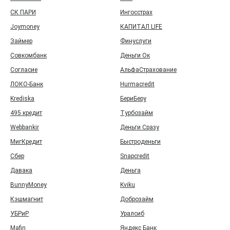
СК ПАРИ
Ингосстрах
Joymoney
КАПИТАЛ LIFE
Займер
Финуслуги
Совкомбанк
Деньги Ок
Согласие
АльфаСтрахование
ЛОКО-Банк
Hurmacredit
Krediska
БериБеру
495 кредит
Турбозайм
Webbankir
Деньги Сразу
МигКредит
Быстроденьги
Сбер
Snapcredit
Давака
Деньга
BunnyMoney
Kviku
Кэшмагнит
Доброзайм
УБРиР
Уралсиб
Mafin
Яндекс Банк