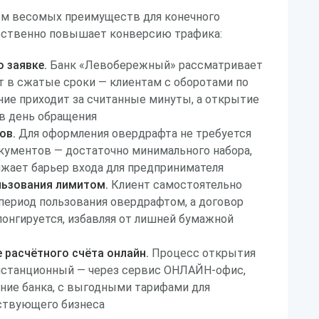
ом весомых преимуществ для конечного
щественно повышает конверсию трафика:
 заявке.
Банк «Левобережный» рассматривает
т в сжатые сроки — клиентам с оборотами по
ние приходит за считанные минуты, а открытие
в день обращения
ов.
Для оформления овердрафта не требуется
кументов — достаточно минимального набора,
ижает барьер входа для предпринимателя
льзования лимитом.
Клиент самостоятельно
ериод пользования овердрафтом, а договор
онгируется, избавляя от лишней бумажной
 расчётного счёта онлайн.
Процесс открытия
истанционный — через сервис ОНЛАЙН-офис,
ение банка, с выгодными тарифами для
ствующего бизнеса