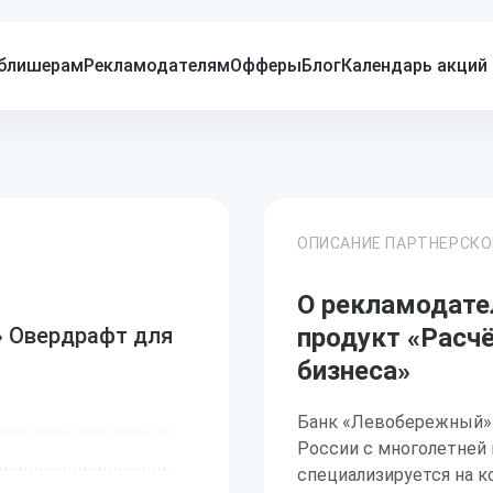
блишерам
Рекламодателям
Офферы
Блог
Календарь акций
ОПИСАНИЕ ПАРТНЕРСК
О рекламодате
» Овердрафт для
продукт «Расч
бизнеса»
Банк «Левобережный» 
России с многолетней
специализируется на 