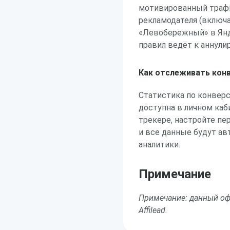
мотивированный трафик
рекламодателя (включа
«Левобережный» в Янд
правил ведёт к аннул
Как отслеживать конв
Статистика по конвер
доступна в личном каби
трекере, настройте пе
и все данные будут ав
аналитики.
Примечание
Примечание: данный оф
Affilead.