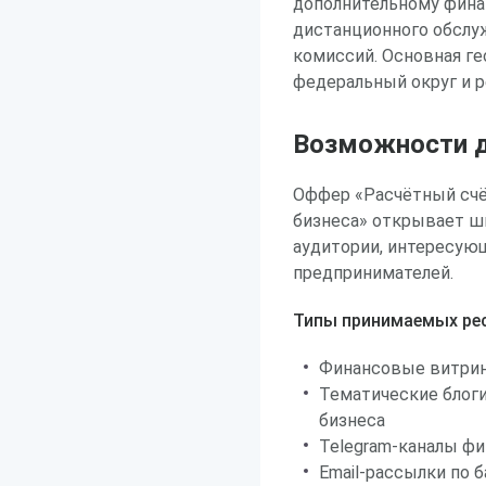
дополнительному фина
дистанционного обслу
комиссий. Основная ге
федеральный округ и 
Возможности д
Оффер «Расчётный сч
бизнеса» открывает ш
аудитории, интересую
предпринимателей.
Типы принимаемых рес
Финансовые витрин
Тематические блоги
бизнеса
Telegram-каналы фи
Email-рассылки по 