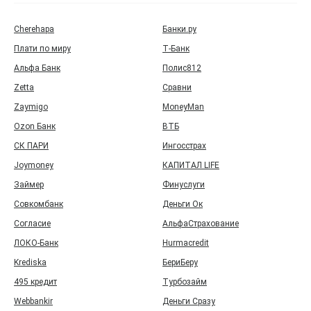
Cherehapa
Банки.ру
Плати по миру
Т‑Банк
Альфа Банк
Полис812
Zetta
Сравни
Zaymigo
MoneyMan
Ozon Банк
ВТБ
СК ПАРИ
Ингосстрах
Joymoney
КАПИТАЛ LIFE
Займер
Финуслуги
Совкомбанк
Деньги Ок
Согласие
АльфаСтрахование
ЛОКО-Банк
Hurmacredit
Krediska
БериБеру
495 кредит
Турбозайм
Webbankir
Деньги Сразу