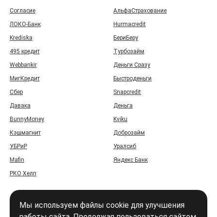
Согласие
АльфаСтрахование
ЛОКО-Банк
Hurmacredit
Krediska
БериБеру
495 кредит
Турбозайм
Webbankir
Деньги Сразу
МигКредит
Быстроденьги
Сбер
Snapcredit
Давака
Деньга
BunnyMoney
Kviku
Кэшмагнит
Доброзайм
УБРиР
Уралсиб
Mafin
Яндекс Банк
РКО Хелп
Мы используем файлы cookie для улучшения
работы сайта. Продолжая пользоваться сайтом,