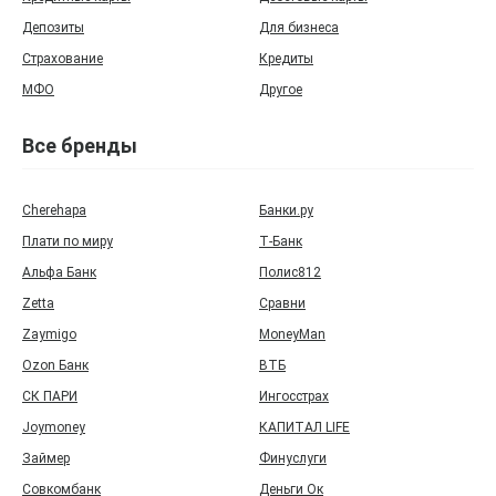
Депозиты
Для бизнеса
Страхование
Кредиты
МФО
Другое
Все бренды
Cherehapa
Банки.ру
Плати по миру
Т‑Банк
Альфа Банк
Полис812
Zetta
Сравни
Zaymigo
MoneyMan
Ozon Банк
ВТБ
СК ПАРИ
Ингосстрах
Joymoney
КАПИТАЛ LIFE
Займер
Финуслуги
Совкомбанк
Деньги Ок