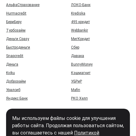
АльфаСтрахование
ЛОКО-Банк
Hurmacredit
Krediska
БериБеру
495 кредит
Турбозайм
Webbankir
Деньги Сразу
МигКредит
Быстроденьги
Сбер
Snapcredit
Давака
Деньга
BunnyMoney
Kviku
Кэшмагнит
Доброзайм
УБРиР
Уралсиб
Mafin
Яндекс Банк
РКО Хелп
Мы используем файлы cookie для улучшения
работы сайта. Продолжая пользоваться сайтом,
вы соглашаетесь с нашей
Политикой