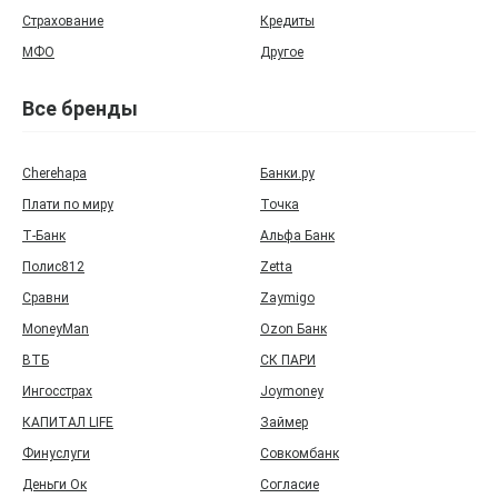
Страхование
Кредиты
МФО
Другое
Все бренды
Cherehapa
Банки.ру
Плати по миру
Точка
Т‑Банк
Альфа Банк
Полис812
Zetta
Сравни
Zaymigo
MoneyMan
Ozon Банк
ВТБ
СК ПАРИ
Ингосстрах
Joymoney
КАПИТАЛ LIFE
Займер
Финуслуги
Совкомбанк
Деньги Ок
Согласие