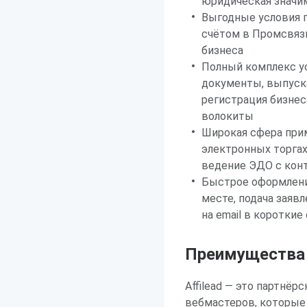
юридическая значи
Выгодные условия 
счётом в Промсвязь
бизнеса
Полный комплекс ус
документы, выпуск
регистрация бизнес
волокиты
Широкая сфера прим
электронных торгах,
ведение ЭДО с кон
Быстрое оформление
месте, подача заяв
на email в короткие
Преимущества р
Affilead — это партнёр
вебмастеров, которые 