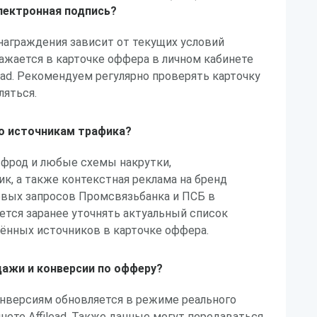
лектронная подпись?
награждения зависит от текущих условий
ажается в карточке оффера в личном кабинете
lead. Рекомендуем регулярно проверять карточку
ляться.
по источникам трафика?
 фрод и любые схемы накрутки,
, а также контекстная реклама на бренд
овых запросов Промсвязьбанка и ПСБ в
ется заранее уточнять актуальный список
ённых источников в карточке оффера.
ажи и конверсии по офферу?
онверсиям обновляется в режиме реального
нете Affilead. Также данные могут передаваться