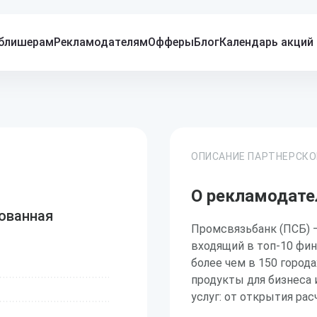
блишерам
Рекламодателям
Офферы
Блог
Календарь акций
ОПИСАНИЕ ПАРТНЕРСК
О рекламодате
ованная
Промсвязьбанк (ПСБ) —
входящий в топ-10 фи
более чем в 150 город
продукты для бизнеса
услуг: от открытия рас