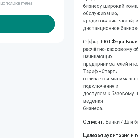
ных пользователей
бизнесу широкий комп
обслуживание,
кредитование, эквайри
дистанционное банков
Оффер
РКО Фора-Банк 
расчётно-кассовому о
начинающих
предпринимателей и ко
Тариф «Старт»
отличается минимальн
подключения и
доступом к базовому 
ведения
бизнеса.
Сегмент:
Банки / Для б
Целевая аудитория и г