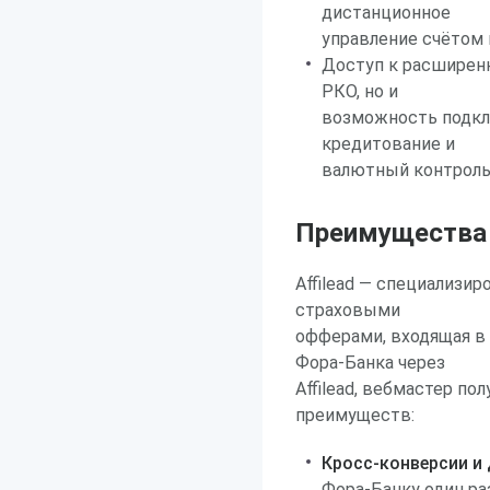
дистанционное
управление счётом 
Доступ к расширенн
РКО, но и
возможность подклю
кредитование и
валютный контроль
Преимущества р
Affilead — специализи
страховыми
офферами, входящая в
Фора-Банка через
Affilead, вебмастер п
преимуществ:
Кросс-конверсии и
Фора-Банку один ра