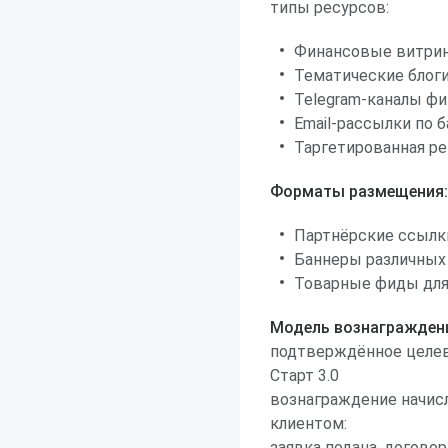
типы ресурсов:
Финансовые витрин
Тематические блоги
Telegram-каналы ф
Email-рассылки по 
Таргетированная ре
Форматы размещения:
Партнёрские ссылки
Баннеры различных
Товарные фиды для
Модель вознагражден
подтверждённое целев
Старт 3.0
вознаграждение начисл
клиентом:
заявка подана, договор