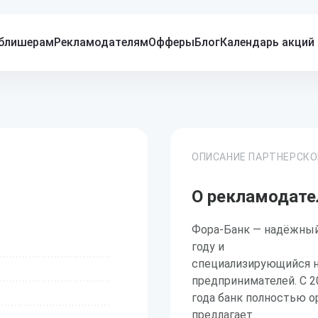
блишерам
Рекламодателям
Офферы
Блог
Календарь акций
ОПИСАНИЕ ПАРТНЕРСК
О рекламодате
Фора-Банк — надёжный
году и
специализирующийся н
предпринимателей. С 2
года банк полностью о
предлагает