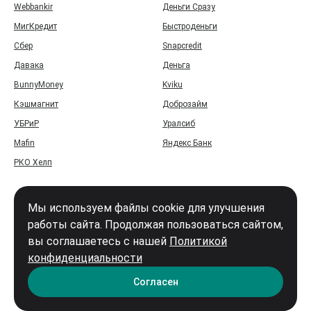
Webbankir
Деньги Сразу
МигКредит
Быстроденьги
Сбер
Snapcredit
Давака
Деньга
BunnyMoney
Kviku
Кэшмагнит
Доброзайм
УБРиР
Уралсиб
Mafin
Яндекс Банк
РКО Хелп
Мы используем файлы cookie для улучшения
работы сайта. Продолжая пользоваться сайтом,
вы соглашаетесь с нашей
Политикой
Войти
конфиденциальности
Карта сайта
Согласен