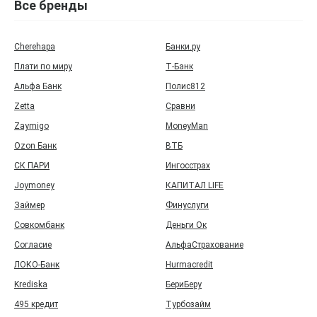
Все бренды
Cherehapa
Банки.ру
Плати по миру
Т‑Банк
Альфа Банк
Полис812
Zetta
Сравни
Zaymigo
MoneyMan
Ozon Банк
ВТБ
СК ПАРИ
Ингосстрах
Joymoney
КАПИТАЛ LIFE
Займер
Финуслуги
Совкомбанк
Деньги Ок
Согласие
АльфаСтрахование
ЛОКО-Банк
Hurmacredit
Krediska
БериБеру
495 кредит
Турбозайм