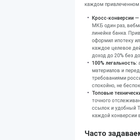
каждом привлеченном 
Кросс-конверсии — 
МКБ один раз, вебм
линейке банка. При
оформил ипотеку ил
каждое целевое дей
доход до 20% без д
100% легальность:
а
материалов и перед
требованиями росси
спокойно, не беспо
Топовые техническ
точного отслеживан
ссылок и удобный 
каждой конверсии 
Часто задавае