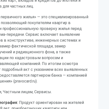
ких карт, вкладов и кредитов до ипотеки и
 для частных лиц.
первичного жилья» — это специализированный
, позволяющий покупателям квартир в
и профессиональную проверку жилья перед
ема-передачи. Сервис включает выявление
в в конструктиве, инженерных системах и
замер фактической площади, замер
чений и радиационного фона, а также
ации по кадастровым вопросам и
авляющей компанией. По итогам осмотра
т подробный акт с указанием всех выявленных
предоставляется партнером банка — компанией
ния» (pravocard.ru).
, Частным лицам, Сервисы.
еография:
Продукт ориентирован на жителей
18 лет, приобретающих квартиру или