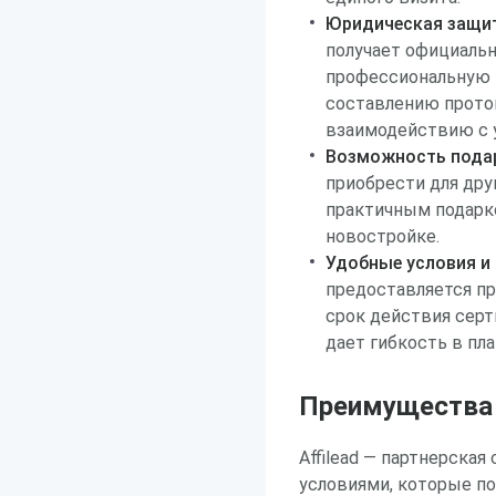
Юридическая защит
получает официальн
профессиональную 
составлению проток
взаимодействию с 
Возможность подар
приобрести для дру
практичным подарко
новостройке.
Удобные условия и
предоставляется пр
срок действия серт
дает гибкость в пл
Преимущества р
Affilead — партнерска
условиями, которые п