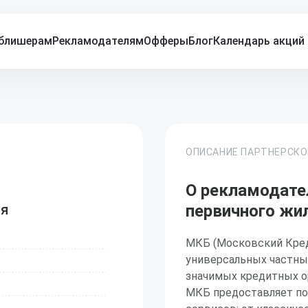
блишерам
Рекламодателям
Офферы
Блог
Календарь акций
ОПИСАНИЕ ПАРТНЕРСК
О рекламодате
ья
первичного жи
МКБ (Московский Кред
универсальных частны
значимых кредитных о
МКБ предоставляет по