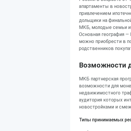
апартаменты в новостр
привлечением ипотечн
дольщики на финально
МКБ, молодые семьи и
Основная география — 
можно приобрести в по
родственников покупа
Возможности д
МКБ партнерская прогр
возможности для моне
недвижимостного траф
аудитория которых инт
новостройками и сме
Типы принимаемых рес