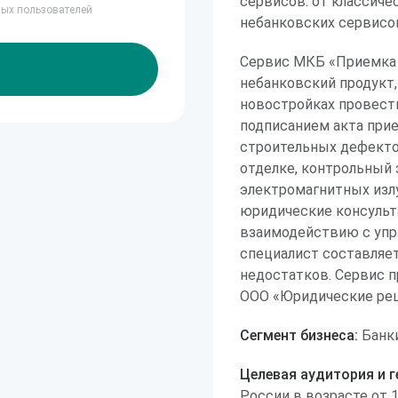
сервисов: от классичес
ных пользователей
небанковских сервисов
Сервис МКБ «Приемка 
небанковский продукт
новостройках провест
подписанием акта при
строительных дефекто
отделке, контрольный 
электромагнитных излу
юридические консульт
взаимодействию с упр
специалист составляе
недостатков. Сервис 
ООО «Юридические реше
Сегмент бизнеса:
Банки
Целевая аудитория и г
России в возрасте от 