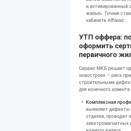
и активированный с
жилья». Точная ста
кабинете Affilead.
УТП оффера: п
оформить серт
первичного жи
Сервис МКБ решает од
новостроек — риск пр
строительными дефект
для конечного клиента:
Комплексная профе
выявляет дефекты 
отделке, проводит 
электромагнитных и
единого визита.