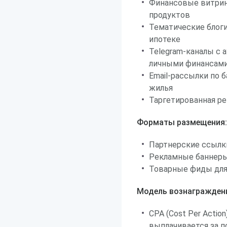
Финансовые витрин
продуктов
Тематические блоги
ипотеке
Telegram-каналы с
личными финансам
Email-рассылки по 
жилья
Таргетированная ре
Форматы размещения:
Партнерские ссылк
Рекламные баннеры
Товарные фиды для
Модель вознагражден
CPA (Cost Per Acti
выплачивается за 