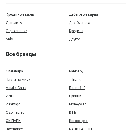
Кредитные карты
Дебетовые карты
Депозиты
Для бизнеса
Страхование
Кредиты
МФО
Другое
Все бренды
Cherehapa
Банки.ру
Плати по миру
Т‑Банк
Альфа Банк
Полис812
Zetta
Сравни
Zaymigo
MoneyMan
Ozon Банк
ВТБ
СК ПАРИ
Ингосстрах
Joymoney
КАПИТАЛ LIFE