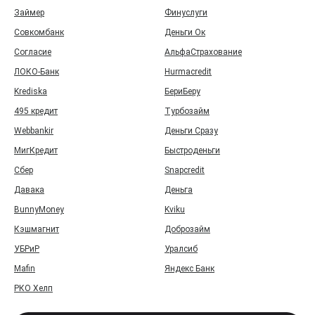
Займер
Финуслуги
Совкомбанк
Деньги Ок
Согласие
АльфаСтрахование
ЛОКО-Банк
Hurmacredit
Krediska
БериБеру
495 кредит
Турбозайм
Webbankir
Деньги Сразу
МигКредит
Быстроденьги
Сбер
Snapcredit
Давака
Деньга
BunnyMoney
Kviku
Кэшмагнит
Доброзайм
УБРиР
Уралсиб
Mafin
Яндекс Банк
РКО Хелп