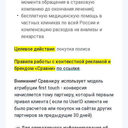
момента обращения в страховую
компанию до окончания лечения);
бесплатную медицинскую помощь в
частных клиниках по всей России и
компенсацию расходов на анализы и
лекарства.
Целевое действие:
покупка полиса
Правила работы с контекстной рекламой и
брендом «Сравни»
по ссылке
.
Внимание!
Сравни.ру. использует
модель
атрибуции first touch - конверсия
начисляется тому партнеру, который первым
привел клиента ( если по UserID клиента не
было расчетов или покупок на сайтах других
партнеров за предыдущие 30 дней).
📣 Для оперативного информирования об