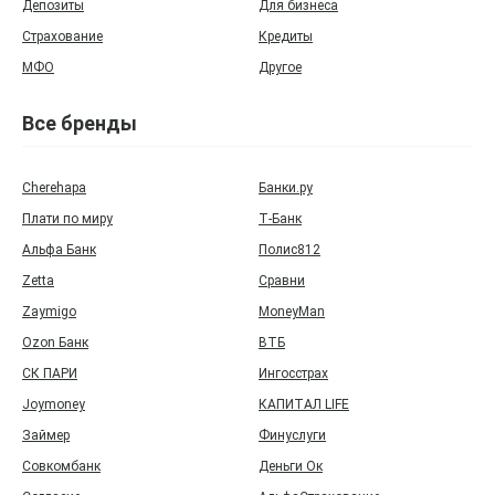
Депозиты
Для бизнеса
Страхование
Кредиты
МФО
Другое
Все бренды
Cherehapa
Банки.ру
Плати по миру
Т‑Банк
Альфа Банк
Полис812
Zetta
Сравни
Zaymigo
MoneyMan
Ozon Банк
ВТБ
СК ПАРИ
Ингосстрах
Joymoney
КАПИТАЛ LIFE
Займер
Финуслуги
Совкомбанк
Деньги Ок