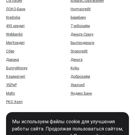
Согласие
АльфаСтрахование
ЛОКО-Банк
Hurmacredit
Krediska
БериБеру
495 кредит
Турбозайм
Webbankir
Деньги Сразу
МигКредит
Быстроденьги
Сбер
Snapcredit
Давака
Деньга
BunnyMoney
Kviku
Кэшмагнит
Доброзайм
УБРиР
Уралсиб
Mafin
Яндекс Банк
РКО Хелп
Мы используем файлы cookie для улучшения
работы сайта. Продолжая пользоваться сайтом,