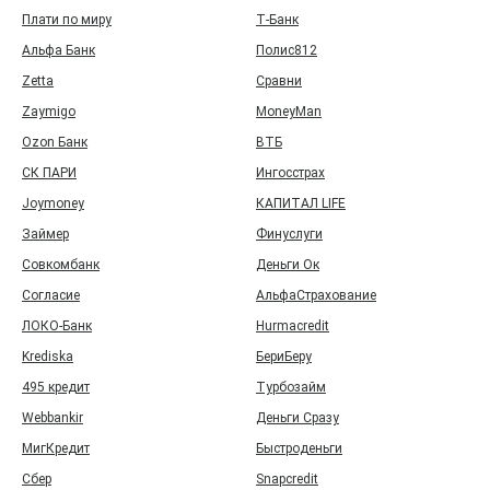
Плати по миру
Т‑Банк
Альфа Банк
Полис812
Zetta
Сравни
Zaymigo
MoneyMan
Ozon Банк
ВТБ
СК ПАРИ
Ингосстрах
Joymoney
КАПИТАЛ LIFE
Займер
Финуслуги
Совкомбанк
Деньги Ок
Согласие
АльфаСтрахование
ЛОКО-Банк
Hurmacredit
Krediska
БериБеру
495 кредит
Турбозайм
Webbankir
Деньги Сразу
МигКредит
Быстроденьги
Сбер
Snapcredit