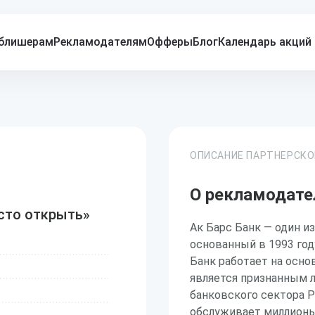
блишерам
Рекламодателям
Офферы
Блог
Календарь акций
ОПИСАНИЕ ПАРТНЕРСК
О рекламодате
осто открыть»
Ак Барс Банк — один и
основанный в 1993 год
Банк работает на осно
является признанным 
банковского сектора Р
обслуживает миллионы