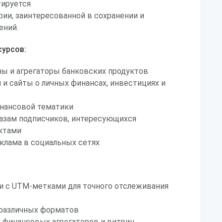
тируется
ии, заинтересованной в сохранении и
ений.
урсов:
ы и агрегаторы банковских продуктов
 и сайты о личных финансах, инвестициях и
инансовой тематики
базам подписчиков, интересующихся
ктами
клама в социальных сетях
и с UTM-метками для точного отслеживания
 различных форматов
 финансовых агрегаторов и витрин