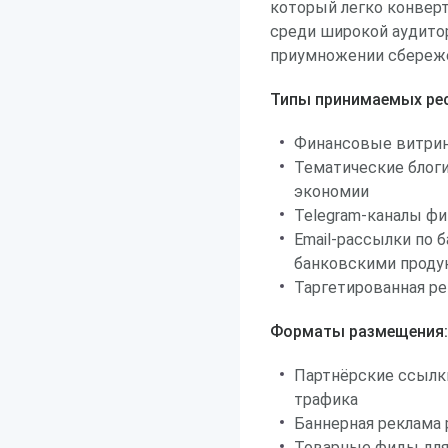
который легко конвер
среди широкой аудитор
приумножении сбереж
Типы принимаемых рес
Финансовые витрин
Тематические блоги
экономии
Telegram-каналы ф
Email-рассылки по 
банковскими проду
Таргетированная ре
Форматы размещения:
Партнёрские ссылк
трафика
Баннерная реклама
Товарные фиды для