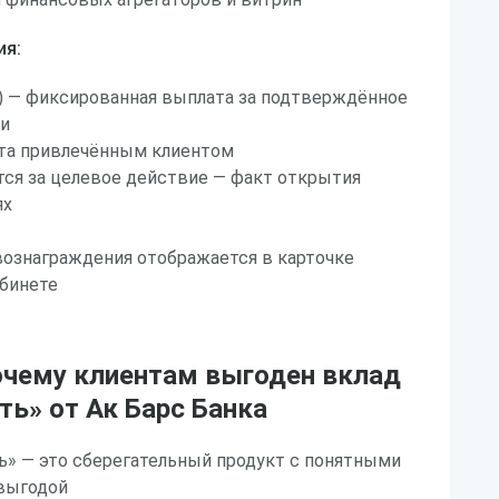
ия:
on) — фиксированная выплата за подтверждённое
ли
ёта привлечённым клиентом
ся за целевое действие — факт открытия
ях
вознаграждения отображается в карточке
абинете
очему клиентам выгоден вклад
ь» от Ак Барс Банка
ь» — это сберегательный продукт с понятными
 выгодой