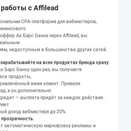
аботы с Affilead
сиональная CPA-платформа для вебмастеров,
инансового
ффер Ак Барс Банка через Affilead, вы
икальным
иям, недоступным в большинстве других сетей.
зарабатывайте на всех продуктах бренда сразу.
 Барс Банку один раз, вы получаете
все продукты,
ривлечённый вами клиент. Привели
ад, а он дополнительно
кредит — выплата придёт за каждое действие.
ляет
ый доход вебмастера до 20%.
 прозрачность.
ает автоматическую маркировку рекламы и