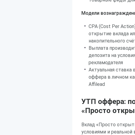
Модели вознагражден
CPA (Cost Per Acti
открытие вклада и
накопительного сч
Выплата производит
депозита на услови
рекламодателя
Актуальная ставка 
оффера в личном к
Affilead
УТП оффера: п
«Просто открыт
Вклад «Просто открыт
условиями и реальной