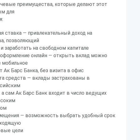
лючевые преимущества, которые делают этот
ым для
я:
я ставка — привлекательный доход на
а, позволяющий
и заработать на свободном капитале
 оформление онлайн — открыть вклад можно
з мобильное
т Ак Барс Банка, без визита в офис
та средств — вклады застрахованы в
ссийским
 а сам Ак Барс Банк входит в число ведущих
ысоким
гом
змещения — возможность выбрать удобный срок
дходящую
овые цели