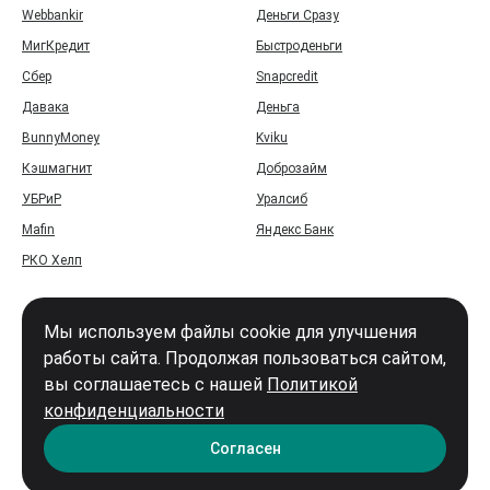
Webbankir
Деньги Сразу
МигКредит
Быстроденьги
Сбер
Snapcredit
Давака
Деньга
BunnyMoney
Kviku
Кэшмагнит
Доброзайм
УБРиР
Уралсиб
Mafin
Яндекс Банк
РКО Хелп
Мы используем файлы cookie для улучшения
работы сайта. Продолжая пользоваться сайтом,
вы соглашаетесь с нашей
Политикой
Войти
конфиденциальности
Карта сайта
Согласен