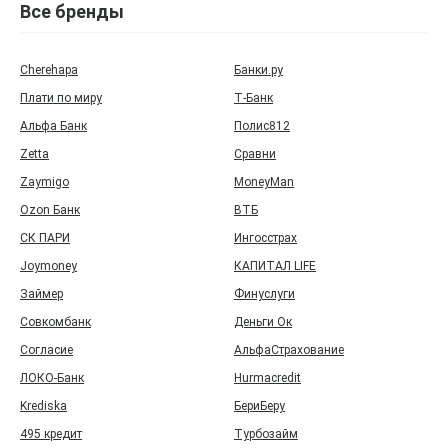
Все бренды
Cherehapa
Банки.ру
Плати по миру
Т‑Банк
Альфа Банк
Полис812
Zetta
Сравни
Zaymigo
MoneyMan
Ozon Банк
ВТБ
СК ПАРИ
Ингосстрах
Joymoney
КАПИТАЛ LIFE
Займер
Финуслуги
Совкомбанк
Деньги Ок
Согласие
АльфаСтрахование
ЛОКО-Банк
Hurmacredit
Krediska
БериБеру
495 кредит
Турбозайм