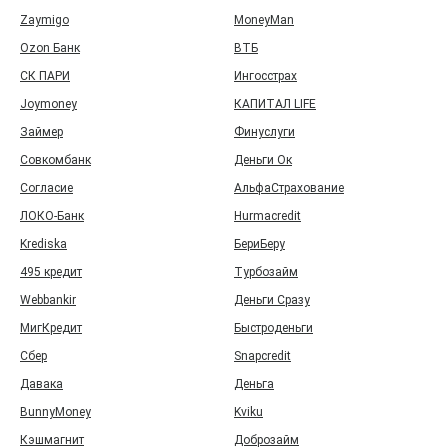
Zaymigo
MoneyMan
Ozon Банк
ВТБ
СК ПАРИ
Ингосстрах
Joymoney
КАПИТАЛ LIFE
Займер
Финуслуги
Совкомбанк
Деньги Ок
Согласие
АльфаСтрахование
ЛОКО-Банк
Hurmacredit
Krediska
БериБеру
495 кредит
Турбозайм
Webbankir
Деньги Сразу
МигКредит
Быстроденьги
Сбер
Snapcredit
Давака
Деньга
BunnyMoney
Kviku
Кэшмагнит
Доброзайм