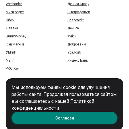
Webbankir
Деньги Сразу
МигКредит
Быстроденьги
Сбер
Snapcredit
Давака
Деньга
BunnyMoney
Kviku
Кэшмагнит
Доброзайм
УБРиР
Уралсиб
Mafin
Яндекс Банк
РКО Хелп
Мы используем файлы cookie для улучшения
работы сайта. Продолжая пользоваться сайтом,
вы соглашаетесь с нашей
Политикой
Войти
конфиденциальности
Карта сайта
Согласен