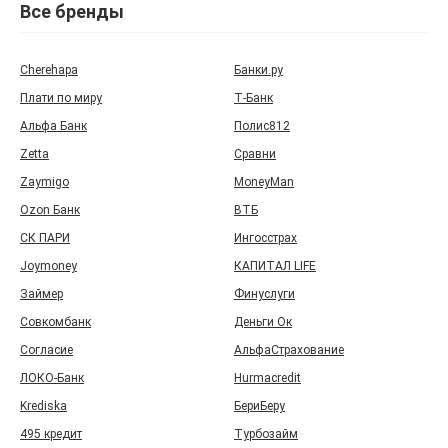
Все бренды
Cherehapa
Банки.ру
Плати по миру
Т‑Банк
Альфа Банк
Полис812
Zetta
Сравни
Zaymigo
MoneyMan
Ozon Банк
ВТБ
СК ПАРИ
Ингосстрах
Joymoney
КАПИТАЛ LIFE
Займер
Финуслуги
Совкомбанк
Деньги Ок
Согласие
АльфаСтрахование
ЛОКО-Банк
Hurmacredit
Krediska
БериБеру
495 кредит
Турбозайм