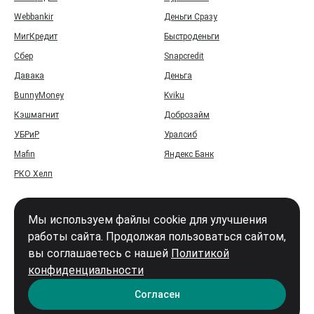
Webbankir
Деньги Сразу
МигКредит
Быстроденьги
Сбер
Snapcredit
Давака
Деньга
BunnyMoney
Kviku
Кэшмагнит
Доброзайм
УБРиР
Уралсиб
Mafin
Яндекс Банк
РКО Хелп
Мы используем файлы cookie для улучшения
работы сайта. Продолжая пользоваться сайтом,
вы соглашаетесь с нашей
Политикой
Войти
конфиденциальности
Карта сайта
Согласен