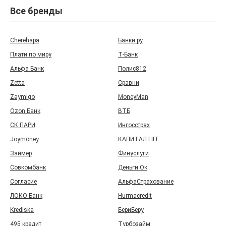
Все бренды
Cherehapa
Банки.ру
Плати по миру
Т‑Банк
Альфа Банк
Полис812
Zetta
Сравни
Zaymigo
MoneyMan
Ozon Банк
ВТБ
СК ПАРИ
Ингосстрах
Joymoney
КАПИТАЛ LIFE
Займер
Финуслуги
Совкомбанк
Деньги Ок
Согласие
АльфаСтрахование
ЛОКО-Банк
Hurmacredit
Krediska
БериБеру
495 кредит
Турбозайм