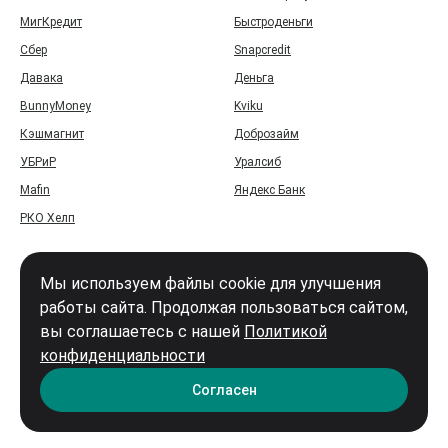
МигКредит
Быстроденьги
Сбер
Snapcredit
Давака
Деньга
BunnyMoney
Kviku
Кэшмагнит
Доброзайм
УБРиР
Уралсиб
Mafin
Яндекс Банк
РКО Хелп
Мы используем файлы cookie для улучшения
работы сайта. Продолжая пользоваться сайтом,
вы соглашаетесь с нашей
Политикой
Войти
конфиденциальности
Карта сайта
Согласен