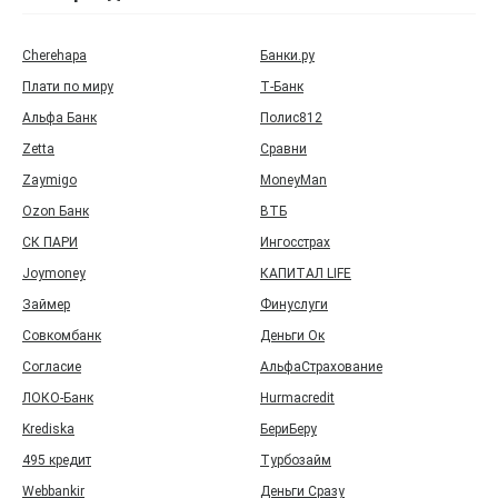
Cherehapa
Банки.ру
Плати по миру
Т‑Банк
Альфа Банк
Полис812
Zetta
Сравни
Zaymigo
MoneyMan
Ozon Банк
ВТБ
СК ПАРИ
Ингосстрах
Joymoney
КАПИТАЛ LIFE
Займер
Финуслуги
Совкомбанк
Деньги Ок
Согласие
АльфаСтрахование
ЛОКО-Банк
Hurmacredit
Krediska
БериБеру
495 кредит
Турбозайм
Webbankir
Деньги Сразу