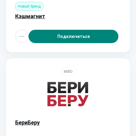
Новый бренд
Кэшмагнит
Подключиться
МФО
БериБеру