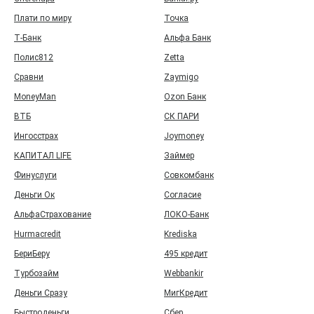
Плати по миру
Точка
Т‑Банк
Альфа Банк
Полис812
Zetta
Сравни
Zaymigo
MoneyMan
Ozon Банк
ВТБ
СК ПАРИ
Ингосстрах
Joymoney
КАПИТАЛ LIFE
Займер
Финуслуги
Совкомбанк
Деньги Ок
Согласие
АльфаСтрахование
ЛОКО-Банк
Hurmacredit
Krediska
БериБеру
495 кредит
Турбозайм
Webbankir
Деньги Сразу
МигКредит
Быстроденьги
Сбер