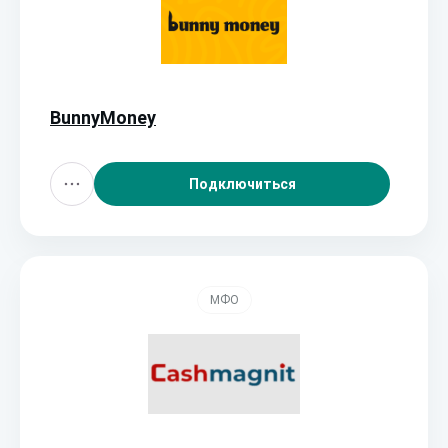
BunnyMoney
Подключиться
МФО