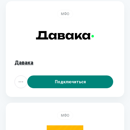
МФО
Давака
Подключиться
МФО