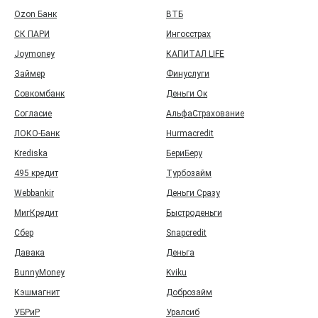
Ozon Банк
ВТБ
СК ПАРИ
Ингосстрах
Joymoney
КАПИТАЛ LIFE
Займер
Финуслуги
Совкомбанк
Деньги Ок
Согласие
АльфаСтрахование
ЛОКО-Банк
Hurmacredit
Krediska
БериБеру
495 кредит
Турбозайм
Webbankir
Деньги Сразу
МигКредит
Быстроденьги
Сбер
Snapcredit
Давака
Деньга
BunnyMoney
Kviku
Кэшмагнит
Доброзайм
УБРиР
Уралсиб