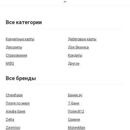
Все категории
Кредитные карты
Дебетовые карты
Депозиты
Для бизнеса
Страхование
Кредиты
МФО
Другое
Все бренды
Cherehapa
Банки.ру
Плати по миру
Т‑Банк
Альфа Банк
Полис812
Zetta
Сравни
Zaymigo
MoneyMan