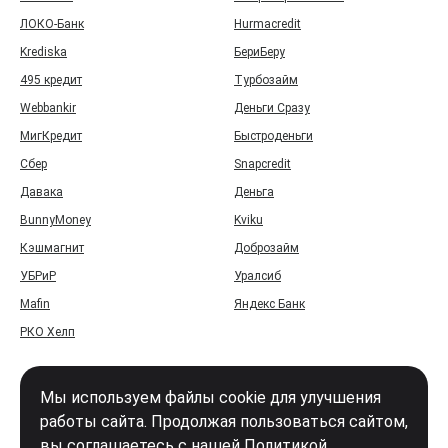
ЛОКО-Банк
Hurmacredit
Krediska
БериБеру
495 кредит
Турбозайм
Webbankir
Деньги Сразу
МигКредит
Быстроденьги
Сбер
Snapcredit
Давака
Деньга
BunnyMoney
Kviku
Кэшмагнит
Доброзайм
УБРиР
Уралсиб
Mafin
Яндекс Банк
РКО Хелп
Мы используем файлы cookie для улучшения
работы сайта. Продолжая пользоваться сайтом,
вы соглашаетесь с нашей
Политикой