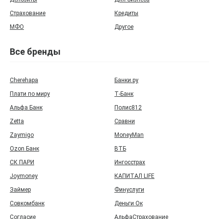
Страхование
Кредиты
МФО
Другое
Все бренды
Cherehapa
Банки.ру
Плати по миру
Т‑Банк
Альфа Банк
Полис812
Zetta
Сравни
Zaymigo
MoneyMan
Ozon Банк
ВТБ
СК ПАРИ
Ингосстрах
Joymoney
КАПИТАЛ LIFE
Займер
Финуслуги
Совкомбанк
Деньги Ок
Согласие
АльфаСтрахование